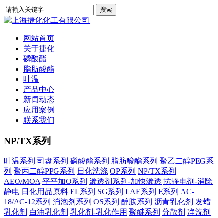
网站首页
关于捷化
磷酸酯
脂肪酸酯
吐温
产品中心
新闻动态
应用案例
联系我们
NP/TX系列
吐温系列
司盘系列
磷酸酯系列
脂肪酸酯系列
聚乙二醇PEG系
列
聚丙二醇PPG系列
日化洗涤
OP系列
NP/TX系列
AEO/MOA
平平加O系列
渗透剂系列-加快渗透
抗静电剂-消除
静电
日化用品原料
EL系列
SG系列
LAE系列
E系列
AC-
18/AC-12系列
消泡剂系列
OS系列
醇胺系列
沥青乳化剂
发蜡
乳化剂
白油乳化剂
乳化剂-乳化作用
聚醚系列
分散剂
净洗剂