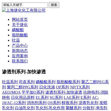
网站首页
关于捷化
磷酸酯
脂肪酸酯
吐温
产品中心
新闻动态
应用案例
联系我们
渗透剂系列-加快渗透
吐温系列
司盘系列
磷酸酯系列
脂肪酸酯系列
聚乙二醇PEG系
列
聚丙二醇PPG系列
日化洗涤
OP系列
NP/TX系列
AEO/MOA
平平加O系列
渗透剂系列-加快渗透
抗静电剂-消除
静电
日化用品原料
EL系列
SG系列
LAE系列
E系列
AC-
18/AC-12系列
消泡剂系列
OS系列
醇胺系列
沥青乳化剂
发蜡
乳化剂
白油乳化剂
乳化剂-乳化作用
聚醚系列
分散剂
净洗剂